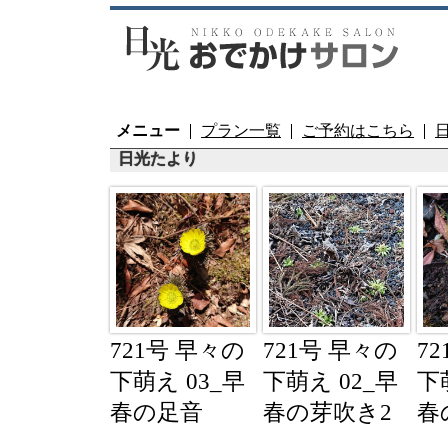
メニュー
プラン一覧
ご予約はこちら
日光たより
721号 早々の
721号 早々の
7
下萌え 03_早
下萌え 02_早
下
春の足音
春の芽吹き2
春