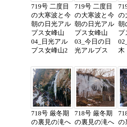
719号 二度目
719号 二度目
7
の大寒波と今
の大寒波と今
の
朝の日光アル
朝の日光アル
朝
プス女峰山
プス女峰山
プ
04_日光アル
03_今日の日
0
プス女峰山2
光アルプス
木
718号 厳冬期
718号 厳冬期
7
の裏見の滝へ
の裏見の滝へ
の