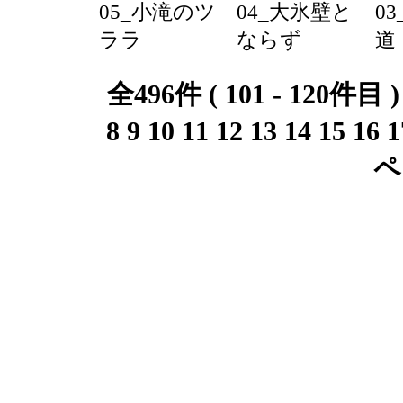
05_小滝のツ
04_大氷壁と
0
ララ
ならず
道
全496件 ( 101 - 120件目 
8
9
10
11
12
13
14
15
16
1
ペ